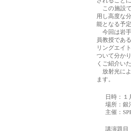
されること
この施設で
用し高度な
能となる予
今回は岩手大
員教授であ
リングエイ
ついて分か
くご紹介い
放射光によ
ます。
日時：１
場所：銀
主催：S
講演題目