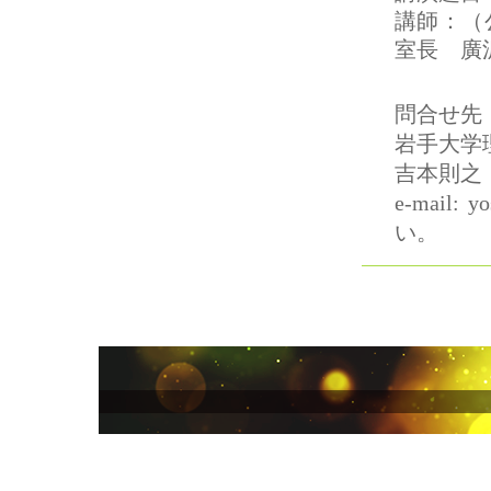
講師：（
室長 廣
問合せ先
岩手大学
吉本則之
e-mail
い。