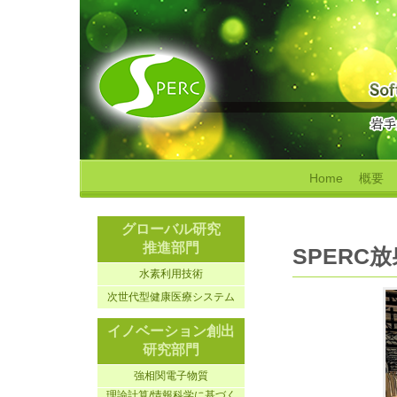
Home
概要
グローバル研究
推進部門
SPERC
水素利用技術
次世代型健康医療システム
イノベーション創出
研究部門
強相関電子物質
理論計算/情報科学に基づく