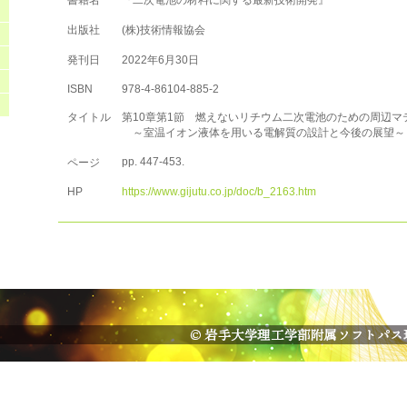
書籍名
『二次電池の材料に関する最新技術開発』
出版社
(株)技術情報協会
発刊日
2022年6月30日
ISBN
978-4-86104-885-2
タイトル
第10章第1節 燃えないリチウム二次電池のための周辺マ
～室温イオン液体を用いる電解質の設計と今後の展望～
pp. 447-453.
ページ
HP
https://www.gijutu.co.jp/doc/b_2163.htm