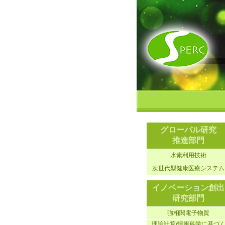
グローバル研究
推進部門
水素利用技術
次世代型健康医療システム
イノベーション創出
研究部門
強相関電子物質
理論計算/情報科学に基づ